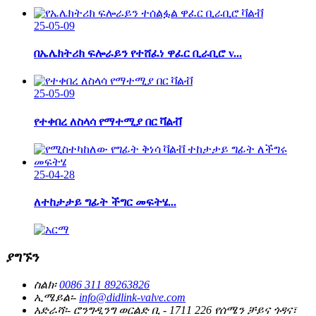
25-05-09
በኤሌክትሪክ ፍሎራይን የተሸፈነ ዋፈር ቢራቢሮ v...
25-05-09
የተቀበረ ለስላሳ የማተሚያ በር ቫልቭ
25-04-28
ለተከታታይ ግፊት ችግር መፍትሄ...
ያግኙን
ስልክ፡
0086 311 89263826
ኢሜይል፡-
info@didlink-valve.com
አድራሻ፡-
ሮንግዲንግ ወርልድ ቢ - 1711 226 የሰሜን ቻይና ጎዳና፣