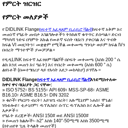
የምርት ዝርዝር
የምርት መለያዎች
የ DIDLINK Flange
ከፍተኛ አፈጻጸም ቢራቢሮ ቫልቭ
ከፍተኛ አቅም እና
መጠነኛ የግፊት ጠብታ አገልግሎቶችን ትክክለኛ ቁጥጥር ይሰጣል። ድርብ
ማካካሻ ንድፍ በግምት እኩል የመቶኛ ፍሰት ባህሪን ያቀርባል እና ጥብቅ
ክፍል VI መዘጋትን፣ መቋቋም የሚችል መቀመጫ ግንባታ ወይም ክፍል IVን
በብረት ማኅተሞች ያመቻቻል።
የዲዲLINK ከፍተኛ አፈፃፀም ቫልቮች በሶፍት መቀመጫ (እስከ 200 ° ሴ
ልክ እንደ መጠን እና ግፊት) እና የብረት መቀመጫ (እስከ 600 ° ሴ)
ልዩነቶች (በመተግበሪያ ላይ የእሳት አደጋ መከላከያ) ይገኛሉ።
DIDLINK Flange
ከፍተኛ አፈጻጸም ቢራቢሮ ቫልቭ
እንደሚከተለው
ከዋና ዋና ባህሪያት ጋር ናቸው:
» ISO 5752፣ BS 5155፣ API 609፣ MSS-SP-68፣ ASME
B16.10፣ ASME B16.5፣ DIN 3202
» ቁሶች፡ የካርቦን ብረት፣ አይዝጌ ብረት፣ አሉሚኒየም ነሐስ፣ ሞኔል፣
ሃስቴሎይ፣ ቲታኒየም፣ ዱፕሌክስ፣ ሱፐር ዱፕሌክስ እና ሌሎች ልዩ
እቃዎች።
የግፊት ደረጃዎች፡ ANSI 150# ወደ ANSI 1500#
» የመጠን ክልሎች፡- ከ2″ እስከ 140″-50ሚሜ እስከ 3500ሚሜ
(በተጠየቀ ጊዜ ትላልቅ መጠኖች)