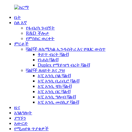
ቤት
ስለ እኛ
የፋብሪካ ጉብኝት
R&D ችሎታ
የምስክር ወረቀት
ምርቶች
ቫልቮች ለኬሚካል ኢንዱስትሪ እና የባህር ውስጥ
ቅይጥ ብረት ቫልቭ
የነሐስ ቫልቭ
Duplex የማይዝግ ብረት ቫልቭ
ቫልቮች ለዘይት እና ጋዝ
አፒ አንሲ ቦል ቫልቭ
አፒ አንሲ ቢራቢሮ ቫልቭ
አፒ አንሲ ቼክ ቫልቭ
አፒ አንሲ በር ቫልቭ
አፒ አንሲ ግሎብ ቫልቭ
አፒ አንሲ መሰኪያ ቫልቭ
ዜና
አገልግሎት
ያግኙን
አውርድ
የሚጠየቁ ጥያቄዎች