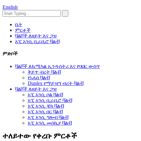
English
ቤት
ምርቶች
ቫልቮች ለዘይት እና ጋዝ
አፒ አንሲ ቢራቢሮ ቫልቭ
ምድቦች
ቫልቮች ለኬሚካል ኢንዱስትሪ እና የባህር ውስጥ
ቅይጥ ብረት ቫልቭ
የነሐስ ቫልቭ
Duplex የማይዝግ ብረት ቫልቭ
ቫልቮች ለዘይት እና ጋዝ
አፒ አንሲ ቦል ቫልቭ
አፒ አንሲ ቢራቢሮ ቫልቭ
አፒ አንሲ ቼክ ቫልቭ
አፒ አንሲ በር ቫልቭ
አፒ አንሲ ግሎብ ቫልቭ
አፒ አንሲ መሰኪያ ቫልቭ
ተለይተው የቀረቡ ምርቶች