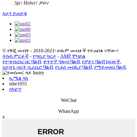
Sjz፣ Hebei፣ ቻይና
አሁን ይጠይቁ
© የቅጂ መብት - 2010-2021፡ ሁሉም መብቶች የተጠበቁ ናቸው።
ትኩስ ምርቶች
-
የጣቢያ ካርታ
-
AMP ሞባይል
የተጭበረበረ በር ቫልቭ
,
ቀጥተኛ ግሎብ ቫልቭ
,
የቻይና ቫልቭ ክፍሎች
,
አይዝጌ ብረት ቢራቢሮ ቫልቭ
,
የነሐስ መሰኪያ ቫልቭ
,
የማይመለስ ቫልቭ
,
ኢሜል ላክ
izhe1055
ስካይፕ
WeChat
WhatsApp
x