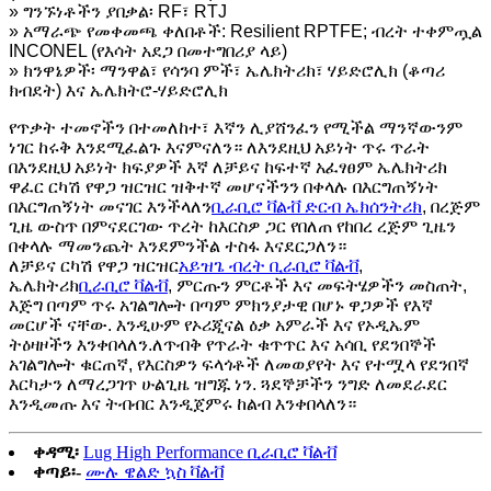
» ግንኙነቶችን ያበቃል፡ RF፣ RTJ
» አማራጭ የመቀመጫ ቀለበቶች: Resilient RPTFE; ብረት ተቀምጧል
INCONEL (የእሳት አደጋ በመተግበሪያ ላይ)
» ክንዋኔዎች፡ ማንዋል፣ የሳንባ ምች፣ ኤሌክትሪክ፣ ሃይድሮሊክ (ቆጣሪ
ክብደት) እና ኤሌክትሮ-ሃይድሮሊክ
የጥቃት ተመኖችን በተመለከተ፣ እኛን ሊያሸንፈን የሚችል ማንኛውንም
ነገር ከሩቅ እንደሚፈልጉ እናምናለን። ለእንደዚህ አይነት ጥሩ ጥራት
በእንደዚህ አይነት ክፍያዎች እኛ ለቻይና ከፍተኛ አፈፃፀም ኤሌክትሪክ
ዋፈር ርካሽ የዋጋ ዝርዝር ዝቅተኛ መሆናችንን በቀላሉ በእርግጠኝነት
በእርግጠኝነት መናገር እንችላለን
ቢራቢሮ ቫልቭ ድርብ ኤክሰንትሪክ
, በረጅም
ጊዜ ውስጥ በምናደርገው ጥረት ከእርስዎ ጋር የበለጠ የከበረ ረጅም ጊዜን
በቀላሉ ማመንጨት እንደምንችል ተስፋ እናደርጋለን።
ለቻይና ርካሽ የዋጋ ዝርዝር
አይዝጌ ብረት ቢራቢሮ ቫልቭ
,
ኤሌክትሪክ
ቢራቢሮ ቫልቭ
, ምርጡን ምርቶች እና መፍትሄዎችን መስጠት,
እጅግ በጣም ጥሩ አገልግሎት በጣም ምክንያታዊ በሆኑ ዋጋዎች የእኛ
መርሆች ናቸው. እንዲሁም የኦሪጂናል ዕቃ አምራች እና የኦዲኤም
ትዕዛዞችን እንቀበላለን.ለጥብቅ የጥራት ቁጥጥር እና አሳቢ የደንበኞች
አገልግሎት ቁርጠኛ, የእርስዎን ፍላጎቶች ለመወያየት እና የተሟላ የደንበኛ
እርካታን ለማረጋገጥ ሁልጊዜ ዝግጁ ነን. ጓደኞቻችን ንግድ ለመደራደር
እንዲመጡ እና ትብብር እንዲጀምሩ ከልብ እንቀበላለን።
ቀዳሚ፡
Lug High Performance ቢራቢሮ ቫልቭ
ቀጣይ፡-
ሙሉ ዌልድ ኳስ ቫልቭ