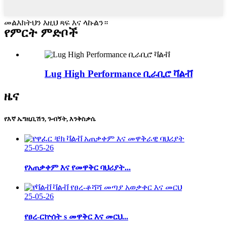
መልእክትህን እዚህ ጻፍ እና ላኩልን።
የምርት ምድቦች
Lug High Performance ቢራቢሮ ቫልቭ
ዜና
የእኛ ኤግዚቢሽን, ጉብኝት, እንቅስቃሴ
25-05-26
የአጠቃቀም እና የመዋቅር ባህሪያት...
25-05-26
የፀረ-ርኵሰት s መዋቅር እና መርህ...