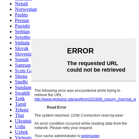
Nepali
Norwegian
Pashto
Persian
Punjabi
Serbian
Sesotho
Sinhala
Slovak
Slovenian
Somali
Samoan
Scots Gaelic
Shona
Sindhi
Sundanese
Swahili
Tajik
Tamil
Telugu
Thai
Ukrainian
Urdu
Uzbek
Vietnamese