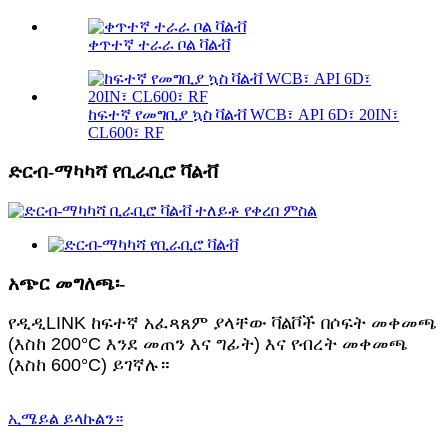
ቀጥተኛ ተራራ ቦል ቫልቭ
ከፍተኛ የመግቢያ ኳስ ቫልቭ WCB፣ API 6D፣ 20IN፣
CL600፣ RF
ድርብ-ማካካሻ የቢራቢሮ ቫልቭ
አጭር መግለጫ፡-
የዲዲLINK ከፍተኛ አፈጻጸም ያላቸው ቫልቮች በሶፍት መቀመጫ
(እስከ 200°C እንደ መጠን እና ግፊት) እና የብረት መቀመጫ
(እስከ 600°C) ይገኛሉ።
ኢሜይል ይላኩልን።